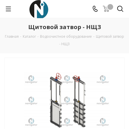
Щитовой затвор - НЩЗ
Главная
-
Каталог
-
Водоочистное оборудование
-
Щитовой затвор
- НЩЗ